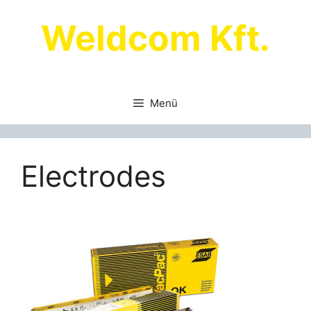
Kilépés
Weldcom Kft.
a
tartalomba
Menü
Electrodes