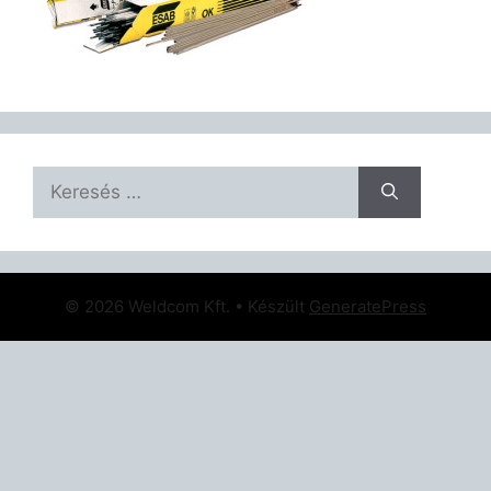
Keresés:
© 2026 Weldcom Kft.
• Készült
GeneratePress