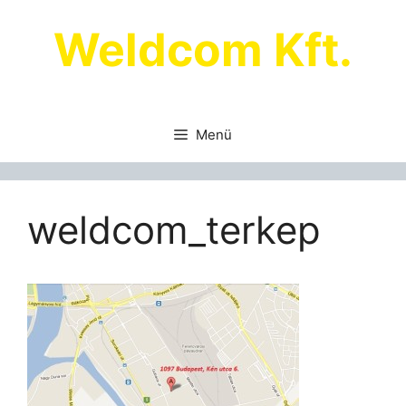
Kilépés
Weldcom Kft.
a
tartalomba
Menü
weldcom_terkep