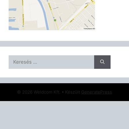
Keresés:
© 2026 Weldcom Kft.
• Készült
GeneratePress