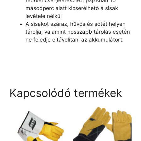
fedőlencse (leeresztett pajzsnál) 10
másodperc alatt kicserélhető a sisak
levétele nélkül
A sisakot száraz, hűvös és sötét helyen
tárolja, valamint hosszabb tárolás esetén
ne feledje eltávolítani az akkumulátort.
Kapcsolódó termékek