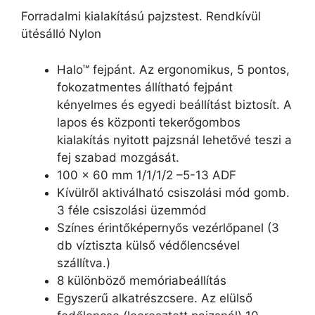
Forradalmi kialakítású pajzstest. Rendkívül
ütésálló Nylon
Halo™ fejpánt. Az ergonomikus, 5 pontos,
fokozatmentes állítható fejpánt
kényelmes és egyedi beállítást biztosít. A
lapos és központi tekerőgombos
kialakítás nyitott pajzsnál lehetővé teszi a
fej szabad mozgását.
100 x 60 mm 1/1/1/2 –5-13 ADF
Kívülről aktiválható csiszolási mód gomb.
3 féle csiszolási üzemmód
Színes érintőképernyős vezérlőpanel (3
db víztiszta külső védőlencsével
szállítva.)
8 különböző memóriabeállítás
Egyszerű alkatrészcsere. Az elülső