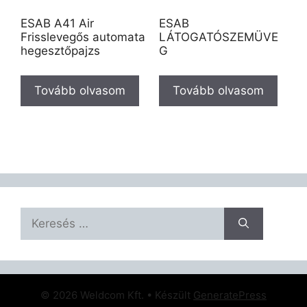
ESAB A41 Air
ESAB
Frisslevegős automata
LÁTOGATÓSZEMÜVE
hegesztőpajzs
G
Tovább olvasom
Tovább olvasom
Keresés:
© 2026 Weldcom Kft.
• Készült
GeneratePress