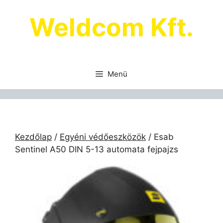
Kilépés
Weldcom Kft.
a
tartalomba
Menü
Kezdőlap
/
Egyéni védőeszközök
/ Esab
Sentinel A50 DIN 5-13 automata fejpajzs