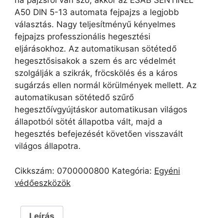
ha pajzsról van szó, akkor az ESAB SENTINEL™
A50 DIN 5-13 automata fejpajzs a legjobb
választás. Nagy teljesítményű kényelmes
fejpajzs professzionális hegesztési
eljárásokhoz. Az automatikusan sötétedő
hegesztősisakok a szem és arc védelmét
szolgálják a szikrák, fröcskölés és a káros
sugárzás ellen normál körülmények mellett. Az
automatikusan sötétedő szűrő
hegesztőívgyújtáskor automatikusan világos
állapotból sötét állapotba vált, majd a
hegesztés befejezését követően visszavált
világos állapotra.
Cikkszám:
0700000800
Kategória:
Egyéni
védőeszközök
Leírás