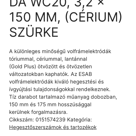
DA WC20, 3,2 ×
150 MM, (CÉRIUM)
SZÜRKE
A különleges minőségű volfrámelektródák
tóriummal, cériummal, lantánnal
(Gold Plus) ötvözött és ötvözetlen
változatokban kaphatók. Az ESAB
volfrámelektródák kiváló hegesztési és
ívgyújtási tulajdonságokkal rendelkeznek.
Tíz darabot tartalmazó műanyag dobozban,
150 mm és 175 mm hosszúsággal
kerülnek forgalmazásra.
Cikkszám:
0151574239
Kategória:
Hegesztőszerszámok és tartozékok