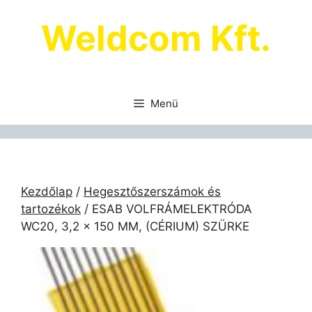
Kilépés
Weldcom Kft.
a
tartalomba
Menü
Kezdőlap
/
Hegesztőszerszámok és
tartozékok
/ ESAB VOLFRÁMELEKTRÓDA
WC20, 3,2 × 150 MM, (CÉRIUM) SZÜRKE