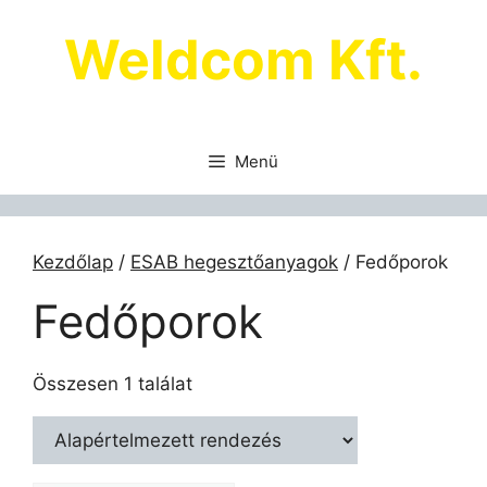
Kilépés
Weldcom Kft.
a
tartalomba
Menü
Kezdőlap
/
ESAB hegesztőanyagok
/ Fedőporok
Fedőporok
Összesen 1 találat