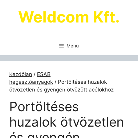
Kilépés
Weldcom Kft.
a
tartalomba
Menü
Kezdőlap
/
ESAB
hegesztőanyagok
/ Portöltéses huzalok
ötvözetlen és gyengén ötvözött acélokhoz
Portöltéses
huzalok ötvözetlen
és gyengén