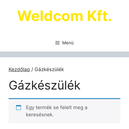
Kilépés
Weldcom Kft.
a
tartalomba
Menü
Kezdőlap
/ Gázkészülék
Gázkészülék
Egy termék se felelt meg a
keresésnek.