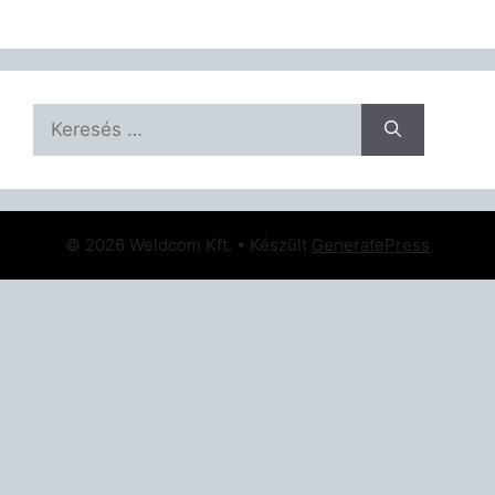
Keresés:
© 2026 Weldcom Kft.
• Készült
GeneratePress